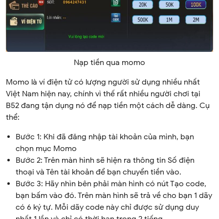
Nạp tiền qua momo
Momo là ví điện tử có lượng người sử dụng nhiều nhất
Việt Nam hiện nay, chính vì thế rất nhiều người chơi tại
B52 đang tận dụng nó để nạp tiền một cách dễ dàng. Cụ
thể:
Bước 1: Khi đã đăng nhập tài khoản của mình, bạn
chọn mục Momo
Bước 2: Trên màn hình sẽ hiện ra thông tin Số điện
thoại và Tên tài khoản để bạn chuyển tiền vào.
Bước 3: Hãy nhìn bên phải màn hình có nút Tạo code,
bạn bấm vào đó. Trên màn hình sẽ trả về cho bạn 1 dãy
có 6 ký tự. Mỗi dãy code này chỉ được sử dụng duy
nhất 1 lần và chỉ có thời hạn trong 2 tiếng.