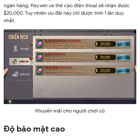
ngân hàng, Pay.win và thẻ cào điện thoại sẽ nhận được
$20.000. Tuy nhiên ưu đãi này chỉ được tính 1 lần duy
nhất.
Khuyến mãi cho người chơi cũ
Độ bảo mật cao