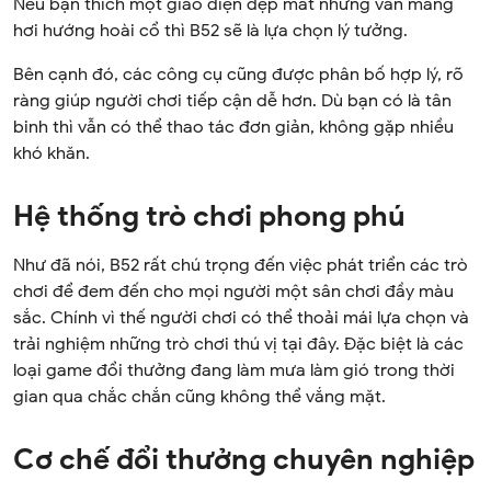
Nếu bạn thích một giao diện đẹp mắt nhưng vẫn mang
hơi hướng hoài cổ thì B52 sẽ là lựa chọn lý tưởng.
Bên cạnh đó, các công cụ cũng được phân bố hợp lý, rõ
ràng giúp người chơi tiếp cận dễ hơn. Dù bạn có là tân
binh thì vẫn có thể thao tác đơn giản, không gặp nhiều
khó khăn.
Hệ thống trò chơi phong phú
Như đã nói, B52 rất chú trọng đến việc phát triển các trò
chơi để đem đến cho mọi người một sân chơi đầy màu
sắc. Chính vì thế người chơi có thể thoải mái lựa chọn và
trải nghiệm những trò chơi thú vị tại đây. Đặc biệt là các
loại game đổi thưởng đang làm mưa làm gió trong thời
gian qua chắc chắn cũng không thể vắng mặt.
Cơ chế đổi thưởng chuyên nghiệp