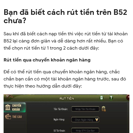
Bạn đã biết cách rút tiền trên B52
chưa?
Sau khi đã biết cách nạp tiền thì việc rút tiền từ tài khoản
B52 lại càng đơn giản và dễ dàng hơn rất nhiều. Bạn có
thể chọn rút tiền từ 1 trong 2 cách dưới đây:
Rút tiền qua chuyển khoản ngân hàng
Để có thể rút tiền qua chuyển khoản ngân hàng, chắc
chắn bạn cần có một tài khoản ngân hàng trước, sau đó
thực hiện theo hướng dẫn dưới đây: