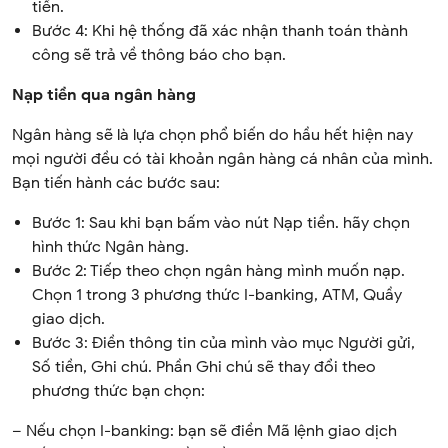
tiền.
Bước 4: Khi hệ thống đã xác nhận thanh toán thành
công sẽ trả về thông báo cho bạn.
Nạp tiền qua ngân hàng
Ngân hàng sẽ là lựa chọn phổ biến do hầu hết hiện nay
mọi người đều có tài khoản ngân hàng cá nhân của mình.
Bạn tiến hành các bước sau:
Bước 1: Sau khi bạn bấm vào nút Nạp tiền. hãy chọn
hình thức Ngân hàng.
Bước 2: Tiếp theo chọn ngân hàng mình muốn nạp.
Chọn 1 trong 3 phương thức I-banking, ATM, Quầy
giao dịch.
Bước 3: Điền thông tin của mình vào mục Người gửi,
Số tiền, Ghi chú. Phần Ghi chú sẽ thay đổi theo
phương thức bạn chọn:
– Nếu chọn I-banking: bạn sẽ điền Mã lệnh giao dịch