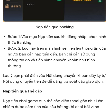
Nạp tiền qua banking
Bước 1: Vào mục Nạp tiền sau khi đăng nhập, chọn hình
thức Banking
Bước 2: Lúc này trên màn hình sẽ hiện lên thông tin của
người bạn cần nạp tiền đến. Bạn chỉ cần sử dụng
thông tin đó và tiến hành chuyển khoản như bình
thường.
Lưu ý bạn phải điền vào Nội dung chuyển khoản dãy ký tự
Nội dung chuyển tiền để dễ dàng tra soát các giao dịch.
Nạp tiền qua Thẻ cào
Nạp tiền chơi game qua thẻ cào điện thoại gần như luôn
chiếm được cảm tình của hầu hết người chơi bởi vì nó