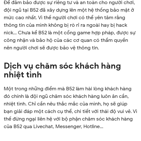
Để đảm bảo được sự riêng tư và an toàn cho người chơi,
đội ngũ tại B52 đã xây dựng lên một hệ thống bảo mật ở
mức cao nhất. Vì thế người chơi có thể yên tâm rằng
thông tin của mình không bị rò rỉ ra ngoài hay bị hack
nick… Chưa kể B52 là một cổng game hợp pháp, được sự
công nhận và bảo hộ của các cơ quan có thẩm quyền
nên người chơi sẽ được bảo vệ thông tin.
Dịch vụ chăm sóc khách hàng
nhiệt tình
Một trong những điểm mà B52 làm hài lòng khách hàng
đó chính là đội ngũ chăm sóc khách hàng luôn ân cần,
nhiệt tình. Chỉ cần nêu thắc mắc của mình, họ sẽ giúp
bạn giải đáp một cách cụ thể, chi tiết với thái độ vui vẻ. Vì
thế đừng ngại liên hệ với bộ phận chăm sóc khách hàng
của B52 qua Livechat, Messenger, Hotline…