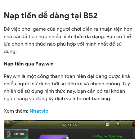
Nạp tiền dễ dàng tại B52
Để việc chơi game của người chơi diễn ra thuận tiện hơn
nhà cái đã tích hợp nhiều hình thức đa dạng. Bạn có thể
lựa chọn hình thức nào phù hợp với mình nhất để sử
dụng.
Nạp tiền qua Pay.win
Pay.win là một cổng thanh toán hiện đại đang được khá
nhiều người sử dụng bởi sự tiện lợi và nhanh chóng. Tuy
nhiên để sử dụng hình thức này, bạn cần có tài khoản
ngân hàng và đăng ký dịch vụ internet banking.
Xem thêm:
Nhatvip