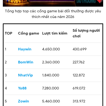
Tổng hợp top các cổng game bài đổi thưởng được yêu
thích nhất của năm 2026
Số lượng người
TOP
Cổng game
Lượt tìm kiếm
chơi
1
Haywin
4.650.000
430.699
2
BomWin
2.360.000
227.762
3
NhatVip
1.840.000
122.872
4
Yo88
7.280.000
619.072
5
Zowin
5.460.000
313.972