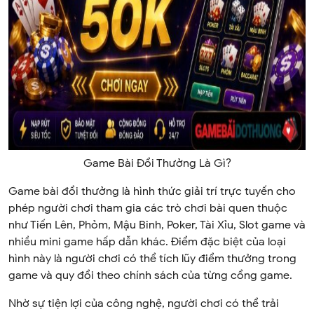
Game Bài Đổi Thưởng Là Gì?
Game bài đổi thưởng là hình thức giải trí trực tuyến cho
phép người chơi tham gia các trò chơi bài quen thuộc
như Tiến Lên, Phỏm, Mậu Binh, Poker, Tài Xỉu, Slot game và
nhiều mini game hấp dẫn khác. Điểm đặc biệt của loại
hình này là người chơi có thể tích lũy điểm thưởng trong
game và quy đổi theo chính sách của từng cổng game.
Nhờ sự tiện lợi của công nghệ, người chơi có thể trải