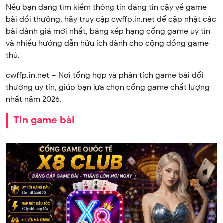
Nếu bạn đang tìm kiếm thông tin đáng tin cậy về game
bài đổi thưởng, hãy truy cập cwffp.in.net để cập nhật các
bài đánh giá mới nhất, bảng xếp hạng cổng game uy tín
và nhiều hướng dẫn hữu ích dành cho cộng đồng game
thủ.
cwffp.in.net – Nơi tổng hợp và phân tích game bài đổi
thưởng uy tín, giúp bạn lựa chọn cổng game chất lượng
nhất năm 2026.
Tin game bài