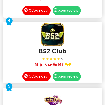
Cược ngay
Xem review
4
B52 Club
5
Nhận Khuyến Mãi
Cược ngay
Xem review
5