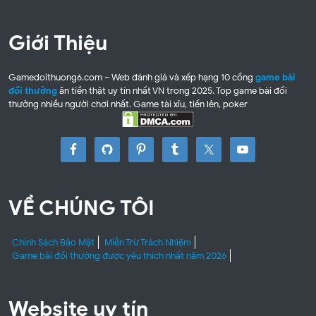
Giới Thiệu
Gamedoithuong6.com – Web đánh giá và xếp hạng 10 cổng
game bài
đổi thưởng
ăn tiền thật uy tín nhất VN trong 2025. Top game bài đổi
thưởng nhiều người chơi nhất. Game tài xỉu, tiến lên, poker
VỀ CHÚNG TÔI
Chính Sách Bảo Mật
Miễn Trừ Trách Nhiệm
Game bài đổi thưởng được yêu thích nhất năm 2026
Website uy tín