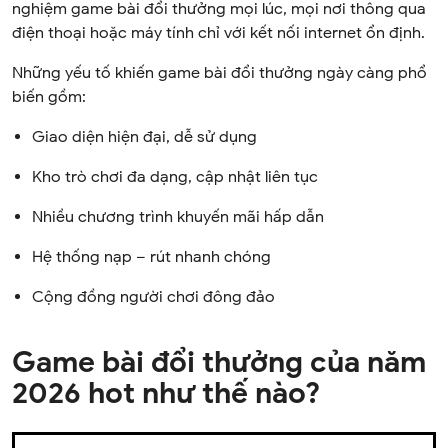
nghiệm game bài đổi thưởng mọi lúc, mọi nơi thông qua
điện thoại hoặc máy tính chỉ với kết nối internet ổn định.
Những yếu tố khiến game bài đổi thưởng ngày càng phổ
biến gồm:
Giao diện hiện đại, dễ sử dụng
Kho trò chơi đa dạng, cập nhật liên tục
Nhiều chương trình khuyến mãi hấp dẫn
Hệ thống nạp – rút nhanh chóng
Cộng đồng người chơi đông đảo
Game bài đổi thưởng của năm
2026 hot như thế nào?