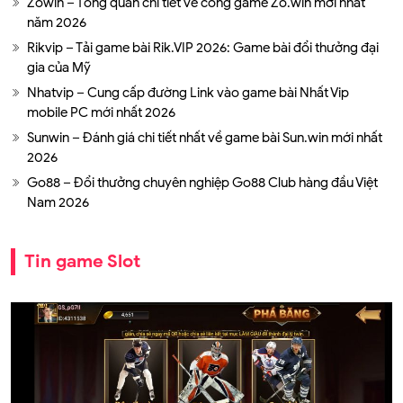
Zowin – Tổng quan chi tiết về cổng game Zo.win mới nhất
năm 2026
Rikvip – Tải game bài Rik.VIP 2026: Game bài đổi thưởng đại
gia của Mỹ
Nhatvip – Cung cấp đường Link vào game bài Nhất Vip
mobile PC mới nhất 2026
Sunwin – Đánh giá chi tiết nhất về game bài Sun.win mới nhất
2026
Go88 – Đổi thưởng chuyên nghiệp Go88 Club hàng đầu Việt
Nam 2026
Tin game Slot