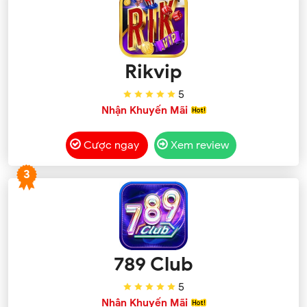
Rikvip
5
Nhận Khuyến Mãi
Cược ngay
Xem review
3
789 Club
5
Nhận Khuyến Mãi