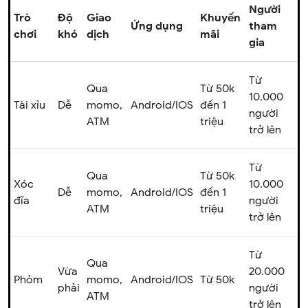
Người
Trò
Độ
Giao
Khuyến
Ứng dụng
tham
chơi
khó
dịch
mãi
gia
Từ
Qua
Từ 50k
10.000
Tài xỉu
Dễ
momo,
Android/IOS
đến 1
người
ATM
triệu
trở lên
Từ
Qua
Từ 50k
Xóc
10.000
Dễ
momo,
Android/IOS
đến 1
đĩa
người
ATM
triệu
trở lên
Từ
Qua
Vừa
20.000
Phỏm
momo,
Android/IOS
Từ 50k
phải
người
ATM
trở lên