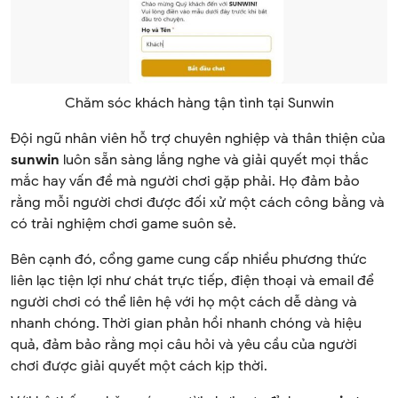
Chăm sóc khách hàng tận tình tại Sunwin
Đội ngũ nhân viên hỗ trợ chuyên nghiệp và thân thiện của
sunwin
luôn sẵn sàng lắng nghe và giải quyết mọi thắc
mắc hay vấn đề mà người chơi gặp phải. Họ đảm bảo
rằng mỗi người chơi được đối xử một cách công bằng và
có trải nghiệm chơi game suôn sẻ.
Bên cạnh đó, cổng game cung cấp nhiều phương thức
liên lạc tiện lợi như chát trực tiếp, điện thoại và email để
người chơi có thể liên hệ với họ một cách dễ dàng và
nhanh chóng. Thời gian phản hồi nhanh chóng và hiệu
quả, đảm bảo rằng mọi câu hỏi và yêu cầu của người
chơi được giải quyết một cách kịp thời.