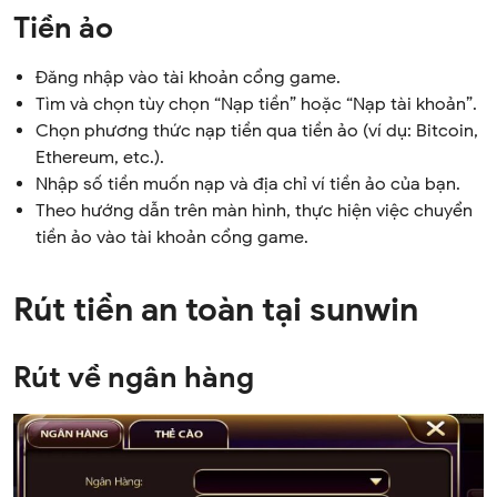
Tiền ảo
Đăng nhập vào tài khoản cổng game.
Tìm và chọn tùy chọn “Nạp tiền” hoặc “Nạp tài khoản”.
Chọn phương thức nạp tiền qua tiền ảo (ví dụ: Bitcoin,
Ethereum, etc.).
Nhập số tiền muốn nạp và địa chỉ ví tiền ảo của bạn.
Theo hướng dẫn trên màn hình, thực hiện việc chuyển
tiền ảo vào tài khoản cổng game.
Rút tiền an toàn tại sunwin
Rút về ngân hàng