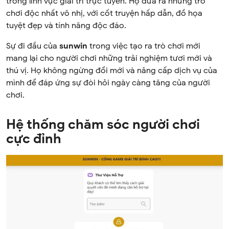
trong lĩnh vực giải trí trực tuyến. Họ đưa ra những trò
chơi độc nhất vô nhị, với cốt truyện hấp dẫn, đồ họa
tuyệt đẹp và tính năng độc đáo.
Sự đi đầu của
sunwin
trong việc tạo ra trò chơi mới
mang lại cho người chơi những trải nghiệm tươi mới và
thú vị. Họ không ngừng đổi mới và nâng cấp dịch vụ của
mình để đáp ứng sự đòi hỏi ngày càng tăng của người
chơi.
Hệ thống chăm sóc người chơi
cực đỉnh