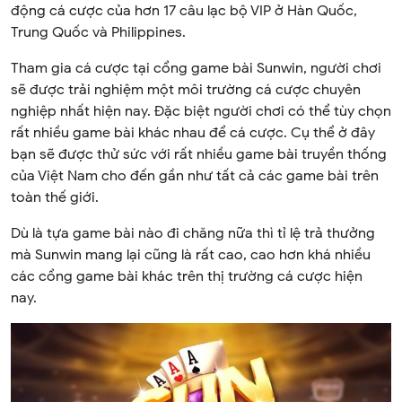
động cá cược của hơn 17 câu lạc bộ VIP ở Hàn Quốc,
Trung Quốc và Philippines.
Tham gia cá cược tại cổng game bài Sunwin, người chơi
sẽ được trải nghiệm một môi trường cá cược chuyên
nghiệp nhất hiện nay. Đặc biệt người chơi có thể tùy chọn
rất nhiều game bài khác nhau để cá cược. Cụ thể ở đây
bạn sẽ được thử sức với rất nhiều game bài truyền thống
của Việt Nam cho đến gần như tất cả các game bài trên
toàn thế giới.
Dù là tựa game bài nào đi chăng nữa thì tỉ lệ trả thưởng
mà Sunwin mang lại cũng là rất cao, cao hơn khá nhiều
các cổng game bài khác trên thị trường cá cược hiện
nay.