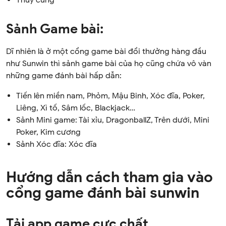
Sảnh Game bài:
Dĩ nhiên là ở một cổng game bài đổi thưởng hàng đầu
như Sunwin thì sảnh game bài của họ cũng chứa vô vàn
những game đánh bài hấp dẫn:
Tiến lên miền nam, Phỏm, Mậu Binh, Xóc đĩa, Poker,
Liêng, Xì tố, Sâm lốc, Blackjack…
Sảnh Mini game: Tài xỉu, DragonballZ, Trên dưới, Mini
Poker, Kim cương
Sảnh Xóc đĩa: Xóc đĩa
Hướng dẫn cách tham gia vào
cổng game đánh bài sunwin
Tải app game cực chất