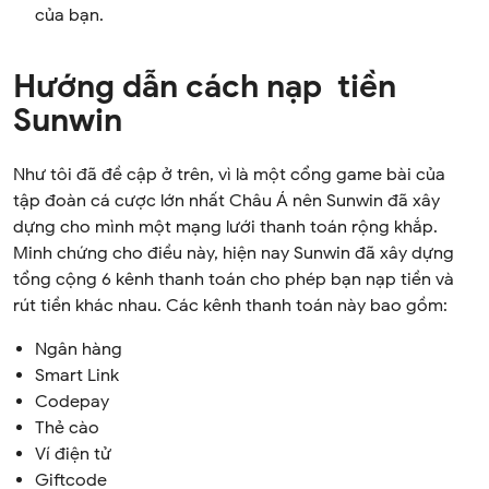
của bạn.
Hướng dẫn cách nạp tiền
Sunwin
Như tôi đã đề cập ở trên, vì là một cổng game bài của
tập đoàn cá cược lớn nhất Châu Á nên Sunwin đã xây
dựng cho mình một mạng lưới thanh toán rộng khắp.
Minh chứng cho điều này, hiện nay Sunwin đã xây dựng
tổng cộng 6 kênh thanh toán cho phép bạn nạp tiền và
rút tiền khác nhau. Các kênh thanh toán này bao gồm:
Ngân hàng
Smart Link
Codepay
Thẻ cào
Ví điện tử
Giftcode