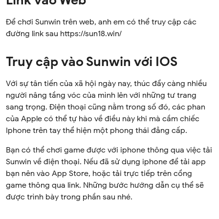
Link vào Web
Để chơi Sunwin trên web, anh em có thể truy cập các
đường link sau https://sun18.win/
Truy cập vào Sunwin với IOS
Với sự tân tiến của xã hội ngày nay, thúc đẩy càng nhiều
người nâng tầng vóc của mình lên với những tư trang
sang trọng. Điện thoại cũng nằm trong số đó, các phan
của Apple có thể tự hào về điều này khi mà cầm chiếc
Iphone trên tay thể hiện một phong thái đẳng cấp.
Bạn có thể chơi game được với iphone thông qua việc tải
Sunwin về điện thoại. Nếu đã sử dụng iphone để tải app
bạn nên vào App Store, hoặc tải trực tiếp trên cổng
game thông qua link. Những bước hướng dẫn cụ thể sẽ
được trình bày trong phần sau nhé.