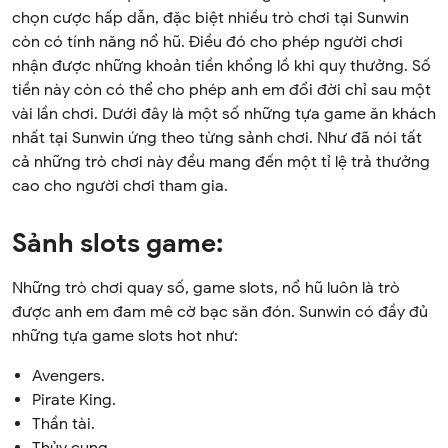
chọn cược hấp dẫn, đặc biệt nhiều trò chơi tại Sunwin
còn có tính năng nổ hũ. Điều đó cho phép người chơi
nhận được những khoản tiền khổng lồ khi quy thưởng. Số
tiền này còn có thể cho phép anh em đổi đời chỉ sau một
vài lần chơi. Dưới đây là một số những tựa game ăn khách
nhất tại Sunwin ứng theo từng sảnh chơi. Như đã nói tất
cả những trò chơi này đều mang đến một tỉ lệ trả thưởng
cao cho người chơi tham gia.
Sảnh slots game:
Những trò chơi quay số, game slots, nổ hũ luôn là trò
được anh em đam mê cờ bạc săn đón. Sunwin có đầy đủ
những tựa game slots hot như:
Avengers.
Pirate King.
Thần tài.
Thủy cung