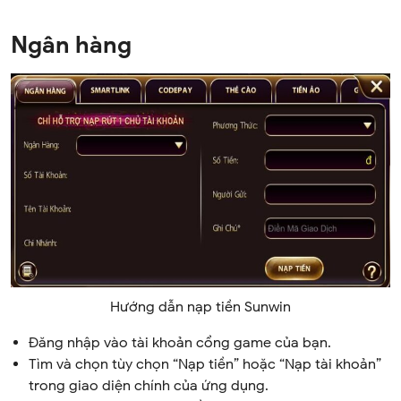
Ngân hàng
Hướng dẫn nạp tiền Sunwin
Đăng nhập vào tài khoản cổng game của bạn.
Tìm và chọn tùy chọn “Nạp tiền” hoặc “Nạp tài khoản”
trong giao diện chính của ứng dụng.