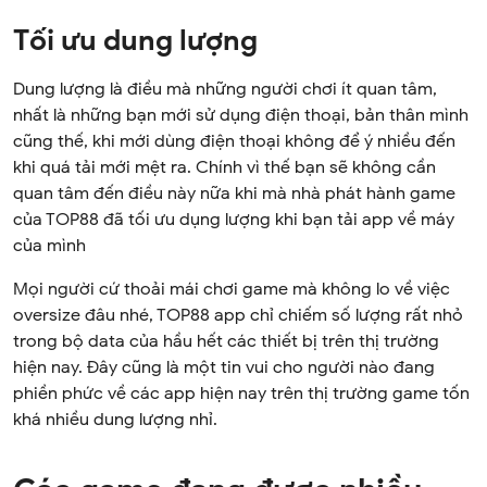
Tối ưu dung lượng
Dung lượng là điều mà những người chơi ít quan tâm,
nhất là những bạn mới sử dụng điện thoại, bản thân mình
cũng thế, khi mới dùng điện thoại không để ý nhiều đến
khi quá tải mới mệt ra. Chính vì thế bạn sẽ không cần
quan tâm đến điều này nữa khi mà nhà phát hành game
của TOP88 đã tối ưu dụng lượng khi bạn tải app về máy
của mình
Mọi người cứ thoải mái chơi game mà không lo về việc
oversize đâu nhé, TOP88 app chỉ chiếm số lượng rất nhỏ
trong bộ data của hầu hết các thiết bị trên thị trường
hiện nay. Đây cũng là một tin vui cho người nào đang
phiền phức về các app hiện nay trên thị trường game tốn
khá nhiều dung lượng nhỉ.