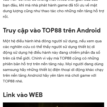
bạn đâu, khi mà nhà phát hành game đã tối ưu về mặt
dung lượng cũng như thao tác cho những nền tảng hỗ trợ
rồi.
Truy cập vào TOP88 trên Android
Một hệ điều hành khá đông người sử dụng, nếu xem qua
các nghiên cứu có thể thấy người sử dụng thiết bị di
động sử dụng hệ điều hành này đang chiếm phần đa số
trên cả thể giới. Chính vì vậy mà TOP88 cũng có những
phiên bản hỗ trợ trên nền tảng này. Mọi người đang dùng
samsung hãy những thiết bị điện thoại di động khác chạy
trên nền tảng Android hãy yên tâm mà chơi game với
TOP88 nhé.
Link vào WEB