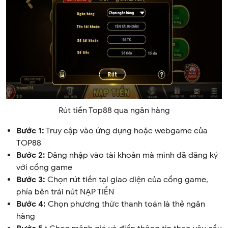
Rút tiền Top88 qua ngân hàng
Bước
1:
Truy cập vào ứng dụng hoặc webgame của
TOP88
Bước
2:
Đăng nhập vào tài khoản mà mình đã đăng ký
với cổng game
Bước
3:
Chọn rút tiền tại giao diện của cổng game,
phía bên trái nút NẠP TIỀN
Bước
4:
Chọn phương thức thanh toán là thẻ ngân
hàng