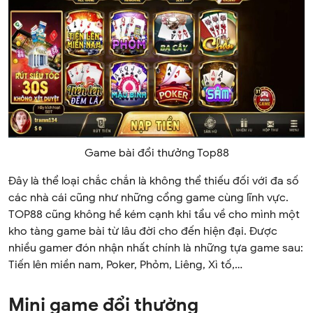
Game bài đổi thưởng Top88
Đây là thể loại chắc chắn là không thể thiếu đối với đa số
các nhà cái cũng như những cổng game cùng lĩnh vực.
TOP88 cũng không hề kém cạnh khi tẩu về cho mình một
kho tàng game bài từ lâu đời cho đến hiện đại. Được
nhiều gamer đón nhận nhất chính là những tựa game sau:
Tiến lên miền nam, Poker, Phỏm, Liêng, Xì tố,…
Mini game đổi thưởng