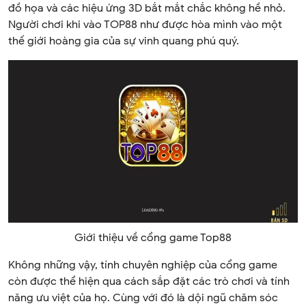
đồ họa và các hiệu ứng 3D bắt mắt chắc không hề nhỏ.
Người chơi khi vào TOP88 như được hòa mình vào một
thế giới hoàng gia của sự vinh quang phú quý.
Giới thiệu về cổng game Top88
Không những vậy, tính chuyên nghiệp của cổng game
còn được thể hiện qua cách sắp đặt các trò chơi và tính
năng ưu việt của họ. Cùng với đó là dội ngũ chăm sóc