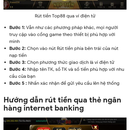
Rút tiền Top88 qua ví điện tử
Bước
1:
Vẫn như các phương pháp khác, mọi người
truy cập vào cổng game theo thiết bị phù hợp với
mình
Bước
2:
Chọn vào nút Rút tiền phía bên trái của nút
nạp tiền
Bước
3:
Chọn phương thức giao dịch là ví điện tử
Bước
4:
Nhập tên TK, số TK và số tiền phù hợp với nhu
cầu của bạn
Bước 5 :
Nhấn xác nhận để gửi yêu cầu lên hệ thống
Hướng dẫn rút tiền qua thẻ ngân
hàng internet banking