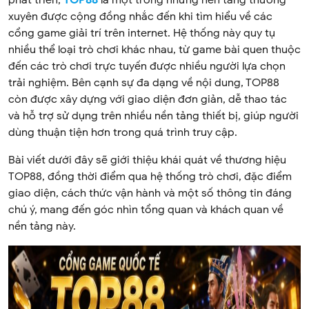
phát triển,
TOP88
là một trong những nền tảng thường
xuyên được cộng đồng nhắc đến khi tìm hiểu về các
cổng game giải trí trên internet. Hệ thống này quy tụ
nhiều thể loại trò chơi khác nhau, từ game bài quen thuộc
đến các trò chơi trực tuyến được nhiều người lựa chọn
trải nghiệm. Bên cạnh sự đa dạng về nội dung, TOP88
còn được xây dựng với giao diện đơn giản, dễ thao tác
và hỗ trợ sử dụng trên nhiều nền tảng thiết bị, giúp người
dùng thuận tiện hơn trong quá trình truy cập.
Bài viết dưới đây sẽ giới thiệu khái quát về thương hiệu
TOP88, đồng thời điểm qua hệ thống trò chơi, đặc điểm
giao diện, cách thức vận hành và một số thông tin đáng
chú ý, mang đến góc nhìn tổng quan và khách quan về
nền tảng này.