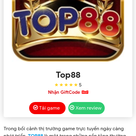
Top88
5
Nhận GiftCode
Tải game
Xem review
Trong bối cảnh thị trường game trực tuyến ngày càng