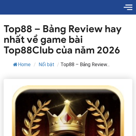
Top88 – Bảng Review hay
nhất về game bài
Top88Club của năm 2026
Home
/
Nổi bật
/
Top88 – Bảng Review...