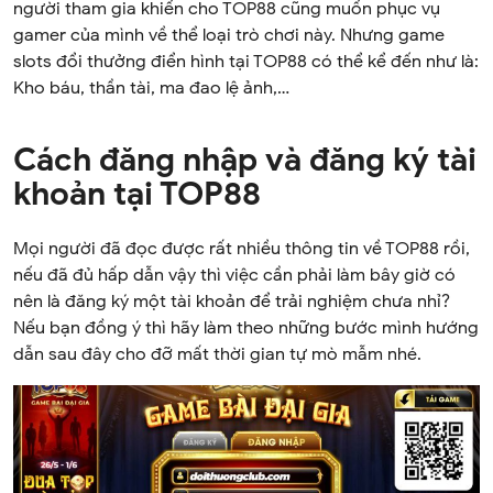
người tham gia khiến cho TOP88 cũng muốn phục vụ
gamer của mình về thể loại trò chơi này. Nhưng game
slots đổi thưởng điển hình tại TOP88 có thể kể đến như là:
Kho báu, thần tài, ma đao lệ ảnh,…
Cách đăng nhập và đăng ký tài
khoản tại TOP88
Mọi người đã đọc được rất nhiều thông tin về TOP88 rồi,
nếu đã đủ hấp dẫn vậy thì việc cần phải làm bây giờ có
nên là đăng ký một tài khoản để trải nghiệm chưa nhỉ?
Nếu bạn đồng ý thì hãy làm theo những bước mình hướng
dẫn sau đây cho đỡ mất thời gian tự mò mẫm nhé.