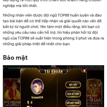
nghiệp mà tốt nhất.
Những nhân viên được đội ngũ TOP88 huấn luyện và đào
tạo bài bản để có thể tiếp nhận và giải quyết các vấn đề
bất kỳ từ người chơi. Yên tâm một điều rằng, khi bạn có
những yêu cầu nào cần hỗ trợ, tín hiệu phản hồi từ đội
ngũ của TOP88 sẽ xuất hiện trong phòng 3 phút và đưa ra
những giải pháp triệt để nhất cho bạn.
Bảo mật