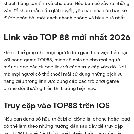
khách hàng tận tình và chu đáo. Nếu bạn có xảy ra những
vấn đề khúc mắc cần giải quyết, yêu cầu của các bạn sẽ
được phản hồi một cách nhanh chóng và hiệu quả nhất.
Link vào TOP 88 mới nhất 2026
Để có thể giúp cho mọi người đơn giản hóa việc tiếp cận
với cổng game TOP88, mình sẽ chia sẻ cho mọi người
một đường các đường link và cách truy cập vào đó. Nơi
mà mọi người có thể thoải mái sử dụng những dịch vụ
hàng đầu trong lĩnh vực cung cấp các trò chơi game
online đổi thưởng trên thị trường hiện nay.
Truy cập vào TOP88 trên IOS
Nếu bạn đang sở hữu thiết bị di động là iphone hoặc ipad
có thể làm theo những hướng dẫn sau đây để truy cập
vào TOP 88 nhé. Sẽ không mất nhiều thời gian của các