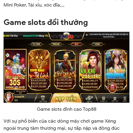
Mini Poker, Tài xỉu, xóc đĩa,…
Game slots đổi thưởng
Game slots đỉnh cao Top88
Với sự phổ biến của các dòng máy chơi game Xèng
ngoài trung tâm thương mại, sự tấp nập và đông đúc