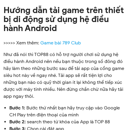
Hướng dẫn tải game trên thiết
bị di động sử dụng hệ điều
hành Android
>>>>> Xem thêm:
Game bài 789 Club
Như đã nói thì TOP88 có hỗ trợ người chơi sử dụng hệ
điều hành Android nên nếu bạn thuộc trong số đông đó
hãy làm theo những bước sau để tải app của cổng game
siêu hot này về ngay nhé. Tải app sẽ rất tiện lợi cho
những bạn nào có quỹ thời gian ít lại không thể tiếp xúc
được với máy tính nhiều. Nên đừng chần chừ nữa hãy tải
app ngay thôi.
Bước 1:
Bước thứ nhất bạn hãy truy cập vào Google
CH Play trên điện thoại của mình
Bước 2:
search theo từ khóa của App là TOP 88
Bước 3:
Chọn cài đặt app