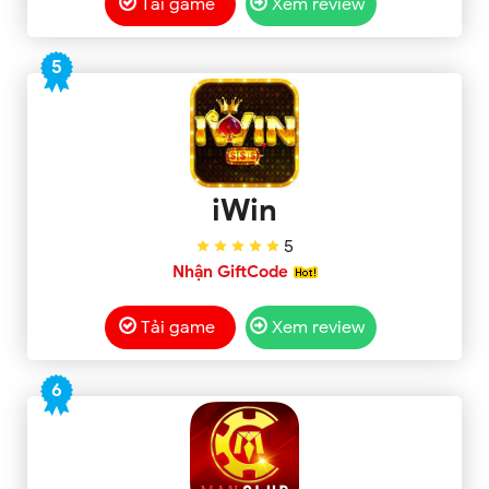
Tải game
Xem review
5
iWin
5
Nhận GiftCode
Tải game
Xem review
6