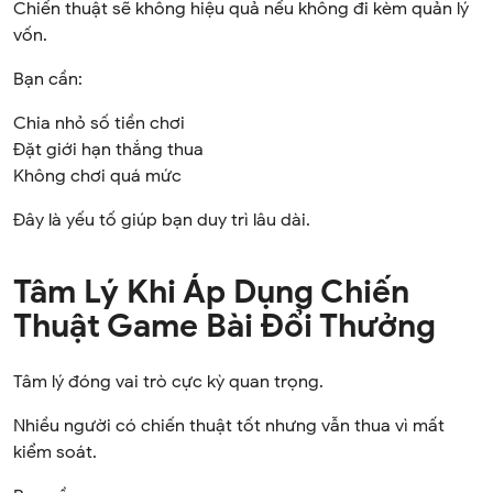
Chiến thuật sẽ không hiệu quả nếu không đi kèm quản lý
vốn.
Bạn cần:
Chia nhỏ số tiền chơi
Đặt giới hạn thắng thua
Không chơi quá mức
Đây là yếu tố giúp bạn duy trì lâu dài.
Tâm Lý Khi Áp Dụng Chiến
Thuật Game Bài Đổi Thưởng
Tâm lý đóng vai trò cực kỳ quan trọng.
Nhiều người có chiến thuật tốt nhưng vẫn thua vì mất
kiểm soát.