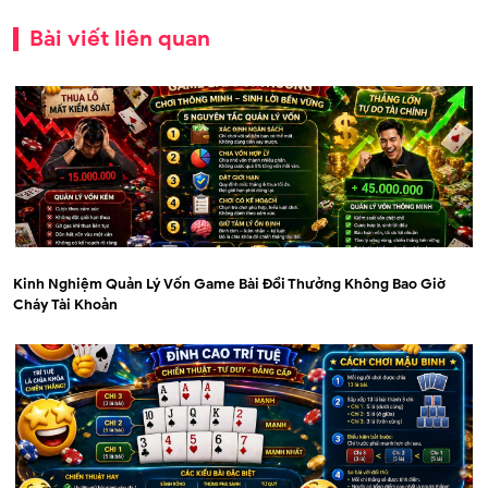
Bài viết liên quan
Kinh Nghiệm Quản Lý Vốn Game Bài Đổi Thưởng Không Bao Giờ
Cháy Tài Khoản