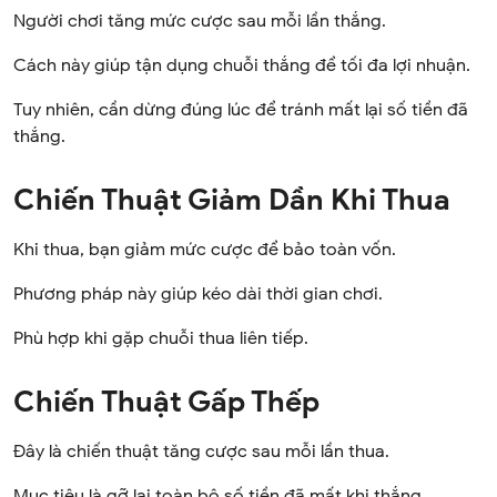
Người chơi tăng mức cược sau mỗi lần thắng.
Cách này giúp tận dụng chuỗi thắng để tối đa lợi nhuận.
Tuy nhiên, cần dừng đúng lúc để tránh mất lại số tiền đã
thắng.
Chiến Thuật Giảm Dần Khi Thua
Khi thua, bạn giảm mức cược để bảo toàn vốn.
Phương pháp này giúp kéo dài thời gian chơi.
Phù hợp khi gặp chuỗi thua liên tiếp.
Chiến Thuật Gấp Thếp
Đây là chiến thuật tăng cược sau mỗi lần thua.
Mục tiêu là gỡ lại toàn bộ số tiền đã mất khi thắng.