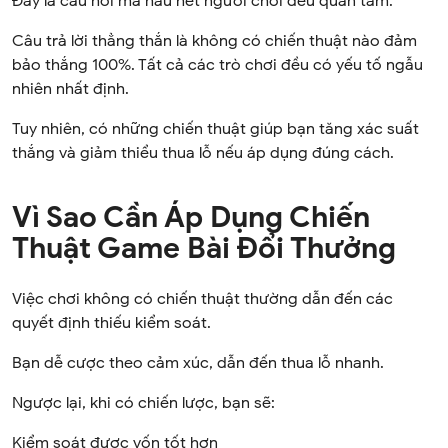
Đây là câu hỏi mà hầu hết người chơi đều quan tâm.
Câu trả lời thẳng thắn là không có chiến thuật nào đảm
bảo thắng 100%. Tất cả các trò chơi đều có yếu tố ngẫu
nhiên nhất định.
Tuy nhiên, có những chiến thuật giúp bạn tăng xác suất
thắng và giảm thiểu thua lỗ nếu áp dụng đúng cách.
Vì Sao Cần Áp Dụng Chiến
Thuật Game Bài Đổi Thưởng
Việc chơi không có chiến thuật thường dẫn đến các
quyết định thiếu kiểm soát.
Bạn dễ cược theo cảm xúc, dẫn đến thua lỗ nhanh.
Ngược lại, khi có chiến lược, bạn sẽ:
Kiểm soát được vốn tốt hơn