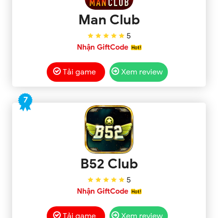
Man Club
5
Nhận GiftCode
Tải game
Xem review
7
B52 Club
5
Nhận GiftCode
Tải game
Xem review