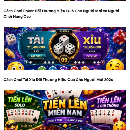
Cách Chơi Poker Đổi Thưởng Hiệu Quả Cho Người Mới Và Người
Chơi Nâng Cao
Cách Chơi Tài Xỉu Đổi Thưởng Hiệu Quả Cho Người Mới 2026