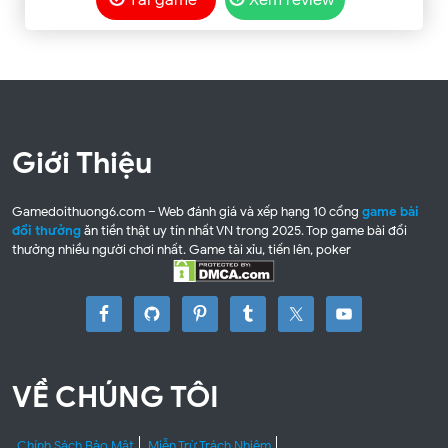
Tải game
Xem review
Giới Thiệu
Gamedoithuong6.com – Web đánh giá và xếp hạng 10 cổng
game bài
đổi thưởng
ăn tiền thật uy tín nhất VN trong 2025. Top game bài đổi
thưởng nhiều người chơi nhất. Game tài xỉu, tiến lên, poker
VỀ CHÚNG TÔI
Chính Sách Bảo Mật
Miễn Trừ Trách Nhiệm