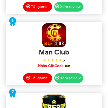
Tải game
Xem review
6
Man Club
5
Nhận GiftCode
Tải game
Xem review
7