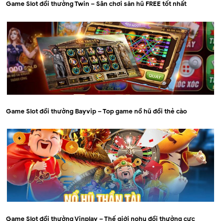
Game Slot đổi thưởng Twin – Sân chơi săn hũ FREE tốt nhất
Game Slot đổi thưởng Bayvip – Top game nổ hũ đổi thẻ cào
Game Slot đổi thưởng Vinplay – Thế giới nohu đổi thưởng cực