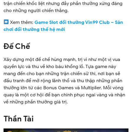
trận chiến khốc liệt nhưng đầy phần thưởng xứng đáng
cho những người chiến thắng.
Xem thêm:
Game Slot đổi thưởng Vin99 Club – Sân
chơi đổi thưởng thế hệ mới
Đế Chế
Xây dựng một đế chế hùng mạnh, trị vì như một vị vua
quyền lực và thu về kho báu khổng lồ. Tựa game này
mang đến cho bạn những trận chiến sử thi, nơi bạn sẽ
đấu tranh để mở rộng lãnh thổ và thu thập những phần
thưởng lớn từ các Bonus Games và Multiplier. Mỗi vòng
quay là một cơ hội để bạn chinh phục ngai vàng và nhận
về những phần thưởng giá trị.
Thần Tài