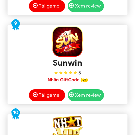
Tải game
Xem review
9
Sunwin
5
Nhận GiftCode
Tải game
Xem review
10