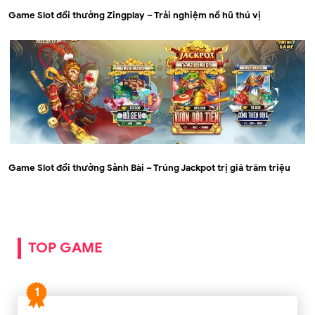
Game Slot đổi thưởng Zingplay – Trải nghiệm nổ hũ thú vị
Game Slot đổi thưởng Sảnh Bài – Trúng Jackpot trị giá trăm triệu
TOP GAME
1