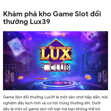
Khám phá kho Game Slot đổi
thưởng Lux39
Game Slot đổi thưởng Lux39 là một sân chơi hấp dẫn, trải
nghiệm đầy kịch tính và cơ hội trúng thưởng lớn. Dưới
đây là một số game slot nổi bật mà bạn không thể bỏ