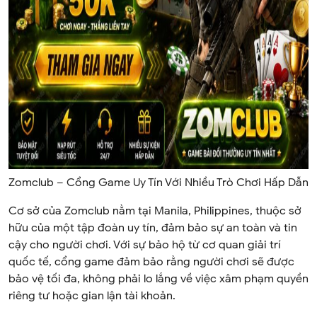
Zomclub – Cổng Game Uy Tín Với Nhiều Trò Chơi Hấp Dẫn
Cơ sở của Zomclub nằm tại Manila, Philippines, thuộc sở
hữu của một tập đoàn uy tín, đảm bảo sự an toàn và tin
cậy cho người chơi. Với sự bảo hộ từ cơ quan giải trí
quốc tế, cổng game đảm bảo rằng người chơi sẽ được
bảo vệ tối đa, không phải lo lắng về việc xâm phạm quyền
riêng tư hoặc gian lận tài khoản.