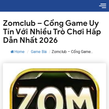
Zomclub – Cổng Game Uy
Tín Với Nhiều Trò Chơi Hấp
Dẫn Nhất 2026
Home
/
Game Bài
/
Zomclub – Cổng Game...