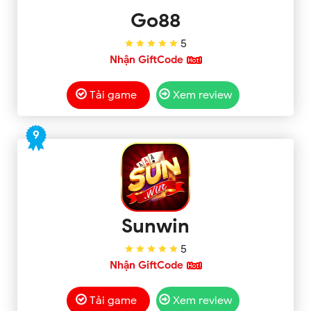
Go88
5
Nhận GiftCode
Tải game
Xem review
9
Sunwin
5
Nhận GiftCode
Tải game
Xem review