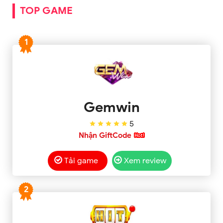
TOP GAME
1
Gemwin
5
Nhận GiftCode
Tải game
Xem review
2