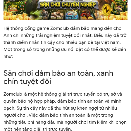
Hệ thống cổng game Zomclub đảm bảo mang đến cho
Anh chị những trải nghiệm tuyệt đối nhất. Điều này đã trở
thành điểm nhấn tin cậy cho nhiều bạn bè tại việt nam.
Một trong số trong những ưu nổi bật có thể được kể đến
như:
Sân chơi đảm bảo an toàn, xanh
chín tuyệt đối
Zomclub là một hệ thống giải trí trực tuyến có trụ sở và
quyền bảo hộ hợp pháp, đảm bảo tính an toàn và minh
bạch. Sự tin cậy này đã thu hút sự khen ngợi từ nhiều
người chơi. Việc đảm bảo tính an toàn là một trong
những tiêu chí hàng đầu mà người chơi tìm kiếm khi chọn
một nền tảng giải trí trực tuyến.