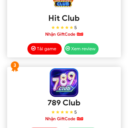
Hit Club
5
Nhận GiftCode
Tải game
Xem review
3
789 Club
5
Nhận GiftCode