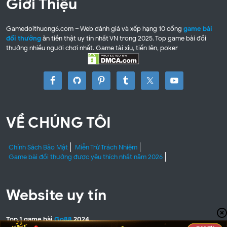
Giới Thiệu
Gamedoithuong6.com – Web đánh giá và xếp hạng 10 cổng
game bài
đổi thưởng
ăn tiền thật uy tín nhất VN trong 2025. Top game bài đổi
thưởng nhiều người chơi nhất. Game tài xỉu, tiến lên, poker
VỀ CHÚNG TÔI
Chính Sách Bảo Mật
Miễn Trừ Trách Nhiệm
Game bài đổi thưởng được yêu thích nhất năm 2026
Website uy tín
Top 1 game bài
Go88
2024