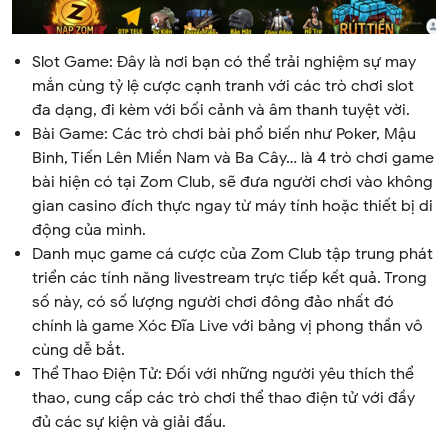
Slot Game: Đây là nơi bạn có thể trải nghiệm sự may
mắn cùng tỷ lệ cược cạnh tranh với các trò chơi slot
đa dạng, đi kèm với bối cảnh và âm thanh tuyệt vời.
Bài Game: Các trò chơi bài phổ biến như Poker, Mậu
Binh, Tiến Lên Miền Nam và Ba Cây… là 4 trò chơi game
bài hiện có tại Zom Club, sẽ đưa người chơi vào không
gian casino đích thực ngay từ máy tính hoặc thiết bị di
động của mình.
Danh mục game cá cược của Zom Club tập trung phát
triển các tính năng livestream trực tiếp kết quả. Trong
số này, có số lượng người chơi đông đảo nhất đó
chính là game Xóc Đĩa Live với bảng vị phong thần vô
cùng dễ bắt.
Thể Thao Điện Tử: Đối với những người yêu thích thể
thao, cung cấp các trò chơi thể thao điện tử với đầy
đủ các sự kiện và giải đấu.